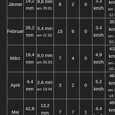
19,2
3,3
9,8 mm
km
Jänner
8
2
0
mm
km/h
am 29.01.
am 
12:
35
26,2
3,4
5,4 mm
km
Februar
15
8
0
mm
km/h
am 21.02.
am 
02:
43
19,4
4,9
8,0 mm
km
März
7
4
0
mm
km/h
am 25.03.
am 
10:
46
4,4
5,2
2,6 mm
km
April
3
2
0
mm
km/h
am 19.04.
am 
14:
49
13,2
42,8
4,4
km
Mai
7
7
1
mm