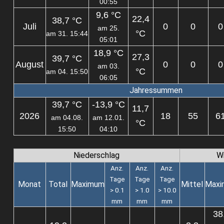
00:55
9,6 °C
22,4
38,7 °C
Juli
0
0
0
am 25.
°C
am 31. 15:44
05:01
18,9 °C
27,3
39,7 °C
August
0
0
0
am 03.
°C
am 04. 15:50
06:05
Jahressummen
39,7 °C
-13,9 °C
11,7
2026
18
55
6
am 04.08.
am 12.01.
°C
15:50
04:10
Niederschlag
W
Anz.
Anz.
Anz.
Tage
Tage
Tage
Monat
Total
Maximum
Mittel
Max
> 0.1
> 1.0
> 10.0
mm
mm
mm
38