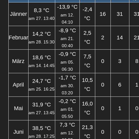
-13,9 °C
-2,4
8,3 °C
Jänner
16
31
3
am 12.
°C
am 27. 13:40
04:10
-8,9 °C
2,5
14,2 °C
Februar
2
14
2
am 21.
°C
am 28. 15:30
00:40
-0,9 °C
7,5
18,6 °C
März
0
3
8
am 05.
°C
am 14. 14:45
06:30
-1,7 °C
10,5
24,7 °C
April
0
6
1
am 30.
°C
am 25. 16:25
03:20
-0,2 °C
16,0
31,9 °C
Mai
0
1
0
am 01.
°C
am 27. 13:45
05:50
7,3 °C
21,3
38,5 °C
Juni
0
0
0
am 12.
°C
am 28. 17:25