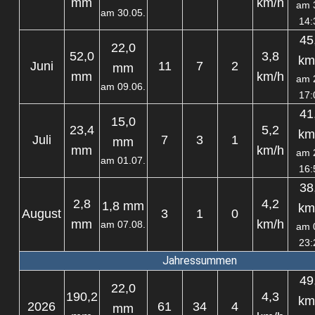
mm
km/h
am 
am 30.05.
14:
45
22,0
52,0
3,8
km
Juni
11
7
2
mm
mm
km/h
am 
am 09.06.
17:
41
15,0
23,4
5,2
km
Juli
7
3
1
mm
mm
km/h
am 
am 01.07.
16:
38
2,8
4,2
1,8 mm
km
August
3
1
0
mm
km/h
am 07.08.
am 
23:
Jahressummen
49
22,0
190,2
4,3
km
2026
61
34
4
mm