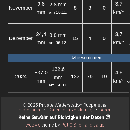
9,8
3,7
2,8 mm
November
8
3
0
mm
km/h
am 18.11.
24,4
3,7
8,8 mm
Dezember
15
4
0
mm
km/h
am 06.12.
Jahressummen
132,6
837,0
4,6
2024
132
79
19
mm
mm
km/h
a
am 14.09.
© 2025 Private Wetterstation Ruppersthal
Impressum
•
Datenschutzerklärung
•
About
Keine Gewähr auf Richtigkeit der Daten 😇!
weewx
theme by
Pat O'Brien and uajqq