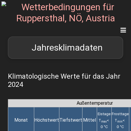
Jahresklimadaten
Klimatologische Werte für das Jahr
2024
Außentemperatur
Eistage
Frosttage
Monat
Höchstwert
Tiefstwert
Mittel
T
<
T
<
max
min
0 °C
0 °C