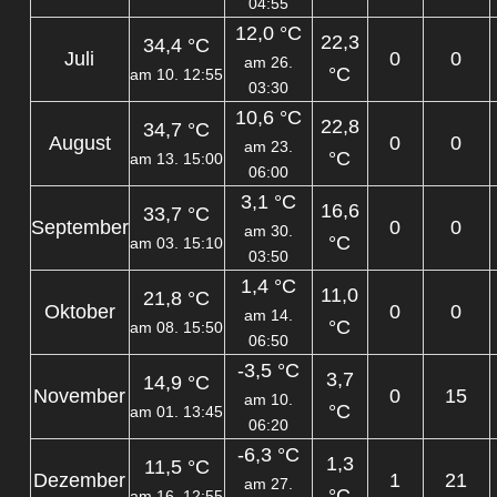
04:55
12,0 °C
22,3
34,4 °C
Juli
0
0
am 26.
°C
am 10. 12:55
03:30
10,6 °C
22,8
34,7 °C
August
0
0
am 23.
°C
am 13. 15:00
06:00
3,1 °C
16,6
33,7 °C
September
0
0
am 30.
°C
am 03. 15:10
03:50
1,4 °C
11,0
21,8 °C
Oktober
0
0
am 14.
°C
am 08. 15:50
06:50
-3,5 °C
3,7
14,9 °C
November
0
15
am 10.
°C
am 01. 13:45
06:20
-6,3 °C
1,3
11,5 °C
Dezember
1
21
am 27.
°C
am 16. 12:55