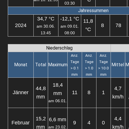
03:30
Jahressummen
34,7 °C
-12,1 °C
11,8
2024
8
78
am 30.06.
am 09.01.
°C
13:45
08:00
Niederschlag
Anz.
Anz.
Anz.
Tage
Tage
Tage
Monat
Total
Maximum
Mittel
M
> 0.1
> 1.0
> 10.0
mm
mm
mm
18,4
44,8
4,7
Jänner
11
8
1
mm
mm
km/h
am 06.01.
15,2
4,4
6,6 mm
Februar
9
4
0
mm
km/h
am 23.02.