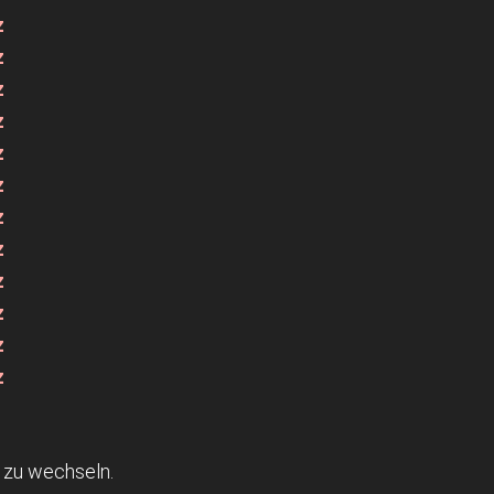
z
z
z
z
z
z
z
z
z
z
z
z
 zu wechseln.