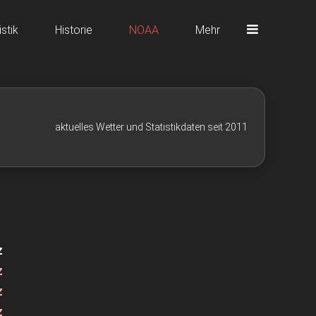
istik
Historie
NOAA
Mehr
aktuelles Wetter und Statistikdaten seit 2011
z
z
z
z