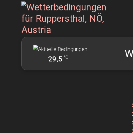
W
°C
29,5