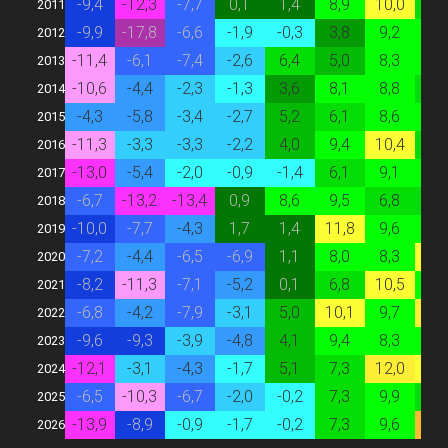
-9,4
-12,3
-7,7
0,1
1,4
8,9
10,0
6,
2011
-9,9
-17,8
-6,6
-1,9
-0,3
3,8
9,2
8,
2012
-11,4
-6,1
-7,4
-2,6
6,4
5,0
8,3
8,
2013
-10,6
-4,4
-2,3
-1,3
3,6
8,1
8,8
6,
2014
-4,3
-5,8
-3,4
-2,7
5,2
6,1
8,6
8,
2015
-11,3
-3,3
-3,3
-2,2
4,0
9,4
10,4
7,
2016
-13,0
-5,4
-2,0
-0,9
-1,4
6,1
9,1
8,
2017
-6,7
-13,2
-13,4
0,9
8,6
9,5
6,8
7,
2018
-10,0
-7,7
-4,3
1,7
1,4
11,8
9,6
9,
2019
-7,2
-4,4
-6,5
-6,9
1,1
8,0
8,3
10,
2020
-8,2
-11,3
-7,1
-5,2
0,1
6,8
10,5
8,
2021
-6,8
-4,2
-7,9
-3,1
5,0
10,1
9,7
13,
2022
-9,6
-9,3
-3,9
-4,8
4,1
9,4
8,3
8,
2023
-12,1
-3,1
-4,3
-1,7
5,1
7,3
12,0
10,
2024
-6,5
-10,3
-6,7
-2,0
-0,2
7,3
9,9
6,
2025
-13,9
-8,9
-0,9
-1,7
-0,2
7,3
9,6
18,
2026