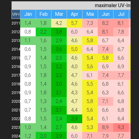
maximaler UV-Index
Jän
Feb
Mär
Apr
Mai
Jun
Jul
Au
UV-I
1,4
1,8
4,2
5,7
7,3
8,2
8,1
7,
2011
0,8
2,2
3,8
6,0
6,4
8,1
7,8
6,
2012
1,1
1,6
2,9
4,6
5,8
6,7
6,4
6,
2013
0,6
1,5
3,6
5,0
6,4
7,4
6,7
5,
2014
0,7
1,4
2,5
4,6
5,4
5,8
6,6
5,
2015
0,9
1,5
3,2
4,0
5,6
6,9
6,9
5,
2016
0,6
1,8
3,2
4,7
6,1
7,4
7,7
7,
2017
0,8
1,4
3,0
4,6
5,5
6,8
6,1
5,
2018
0,9
1,8
3,1
4,3
5,4
6,3
6,6
5,
2019
0,7
1,3
2,4
4,7
5,8
7,1
6,8
5,
2020
0,7
1,5
3,1
4,4
5,6
6,6
6,8
5,
2021
0,8
1,5
2,4
3,9
5,4
6,1
6,4
5,
2022
1,0
1,4
2,7
4,6
5,3
8,9
9,3
8,
2023
1,2
2,0
3,9
6,0
7,1
7,9
7,7
7,
2024