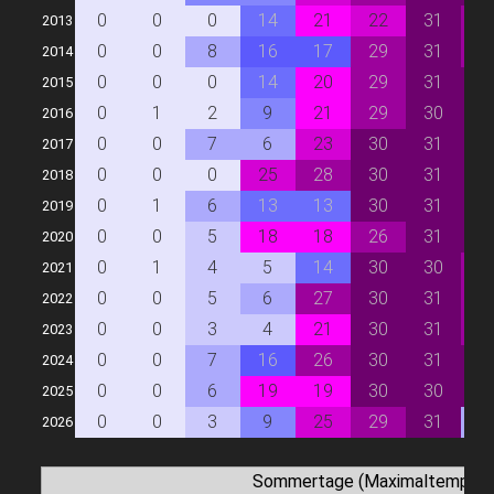
0
0
0
14
21
22
31
2
2013
0
0
8
16
17
29
31
2
2014
0
0
0
14
20
29
31
3
2015
0
1
2
9
21
29
30
3
2016
0
0
7
6
23
30
31
3
2017
0
0
0
25
28
30
31
3
2018
0
1
6
13
13
30
31
3
2019
0
0
5
18
18
26
31
3
2020
0
1
4
5
14
30
30
2
2021
0
0
5
6
27
30
31
2
2022
0
0
3
4
21
30
31
2
2023
0
0
7
16
26
30
31
3
2024
0
0
6
19
19
30
30
3
2025
0
0
3
9
25
29
31
7
2026
Sommertage (Maximaltemperat