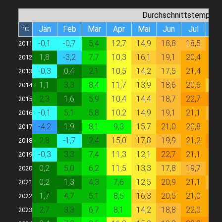
Durchschnittstempera
Jän
Feb
Mär
Apr
Mai
Jun
Jul
Au
°C
-0,1
-0,7
5,4
12,7
14,9
18,8
18,5
20,
2011
1,8
-3,2
7,7
10,3
16,1
19,1
20,4
20,
2012
-0,3
0,4
2,1
10,5
14,2
17,5
21,4
20,
2013
1,1
3,3
8,4
11,7
13,9
18,6
20,6
17,
2014
2,3
1,6
5,9
10,4
14,4
18,7
22,7
23,
2015
-0,1
5,1
5,8
10,2
14,9
19,1
21,1
19,
2016
-4,2
1,9
8,1
9,3
15,7
21,0
20,8
21,
2017
2,8
-1,7
2,4
15,0
17,8
19,9
21,2
22,
2018
-0,3
3,3
7,4
11,3
12,1
22,7
21,1
21,
2019
0,2
5,0
6,2
11,5
13,3
17,8
19,7
20,
2020
0,2
1,3
4,3
7,6
12,5
20,9
21,1
18,
2021
1,7
4,7
5,1
8,5
16,3
20,5
21,0
21,
2022
2,7
3,3
6,7
8,1
14,2
18,8
22,0
20,
2023