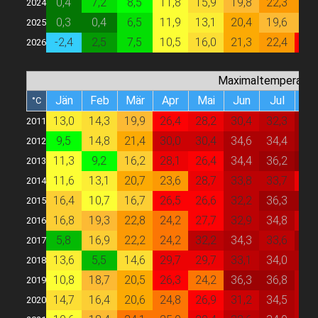
0,4
7,2
8,5
11,8
15,9
19,8
22,3
22,
2024
0,3
0,4
6,5
11,9
13,1
20,4
19,6
19,
2025
-2,4
2,5
7,5
10,5
16,0
21,3
22,4
27,
2026
Maximaltemperatur
Jän
Feb
Mär
Apr
Mai
Jun
Jul
Au
°C
13,0
14,3
19,9
26,4
28,2
30,4
32,3
36,
2011
9,5
14,8
21,4
30,0
30,4
34,6
34,4
36,
2012
11,3
9,2
16,2
28,1
26,4
34,4
36,2
38,
2013
11,6
13,1
20,7
23,6
28,7
33,8
33,7
29,
2014
16,4
10,7
16,7
26,5
26,6
32,2
36,3
36,
2015
16,8
19,3
22,8
24,2
27,7
32,9
34,8
31,
2016
5,8
16,9
22,2
24,2
32,2
34,3
33,6
36,
2017
13,6
5,5
14,6
29,7
29,7
33,1
34,0
35,
2018
10,8
18,7
20,5
26,3
24,2
36,3
36,8
33,
2019
14,7
16,4
20,6
24,8
26,9
31,2
34,5
32,
2020