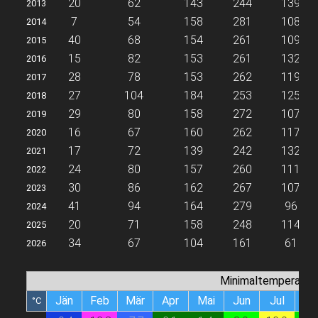
20
62
143
244
139
2013
7
54
158
281
108
2014
40
68
154
261
109
2015
15
82
153
261
132
2016
28
78
153
262
119
2017
27
104
184
253
125
2018
29
80
158
272
107
2019
16
67
160
262
117
2020
17
72
139
242
132
2021
24
80
157
260
111
2022
30
86
162
267
107
2023
41
94
164
279
96
2024
20
71
158
248
114
2025
34
67
104
161
61
2026
Minimaltemperatur
Jän
Feb
Mär
Apr
Mai
Jun
Jul
Au
°C