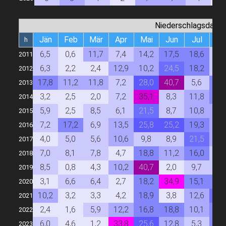
Niederschlagsdauer
Jän
Feb
Mär
Apr
Mai
Jun
Jul
Au
h
6,5
0,6
11,7
7,4
14,2
17,5
18,6
7,
2011
6,3
2,2
2,4
12,9
10,2
24,5
18,2
8,
2012
17,8
11,2
11,8
7,2
28,0
40,7
5,6
17,
2013
3,2
2,5
2,0
7,2
35,1
8,3
11,8
19,
2014
5,9
2,5
8,5
6,1
21,5
8,7
10,8
13,
2015
7,2
17,2
6,9
13,5
25,8
25,2
19,3
13,
2016
4,0
5,0
5,6
10,6
9,8
8,9
21,5
12,
2017
7,0
8,1
7,8
4,7
18,8
11,2
16,0
7,
2018
8,5
0,8
4,3
10,2
40,7
2,0
9,7
7,
2019
3,1
6,6
6,4
2,7
18,2
34,9
15,1
19,
2020
10,2
3,2
3,3
4,2
18,9
3,8
12,6
21,
2021
2,4
1,6
5,9
12,2
16,8
18,8
10,1
18,
2022
6,0
4,6
1,2
33,8
25,6
12,8
5,3
19,
2023