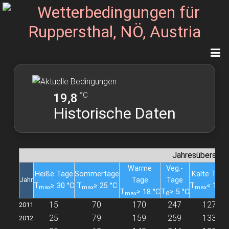
°C
19,8
Historische Daten
Jahresübersich
Warme
Veg.-
Heiße Tage
Sommertage
Kalte Tage
Jahr
Tage
Tage
T
≥ 30 °C
T
≥ 25 °C
T
< 10 °
max
max
max
T
≥ 18 °C
T
≥ 5 °C
max
Ø
15
70
170
247
127
2011
25
79
159
259
133
2012