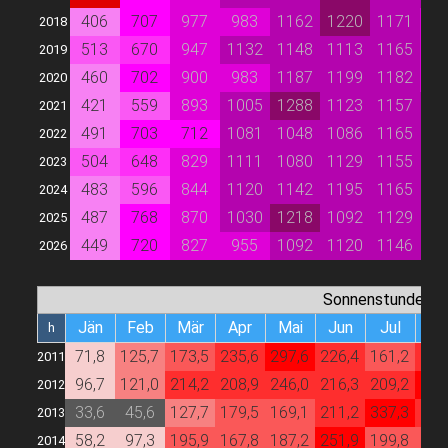
406
707
977
983
1162
1220
1171
9
2018
513
670
947
1132
1148
1113
1165
9
2019
460
702
900
983
1187
1199
1182
9
2020
421
559
893
1005
1288
1123
1157
10
2021
491
703
712
1081
1048
1086
1165
10
2022
504
648
829
1111
1080
1129
1155
10
2023
483
596
844
1120
1142
1195
1165
10
2024
487
768
870
1030
1218
1092
1129
10
2025
449
720
827
955
1092
1120
1146
10
2026
Sonnenstunden
Jän
Feb
Mär
Apr
Mai
Jun
Jul
Au
h
71,8
125,7
173,5
235,6
297,6
226,4
161,2
247
2011
96,7
121,0
214,2
208,9
246,0
216,3
209,2
258
2012
33,6
45,6
127,7
179,5
169,1
211,2
337,3
245
2013
58,2
97,3
195,9
167,8
187,2
251,9
199,8
163
2014