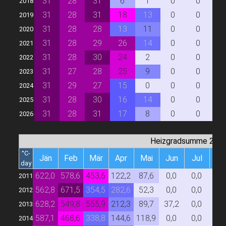
31
28
31
6
1
0
0
0
2018
31
28
31
18
13
0
0
0
2019
31
28
28
13
11
0
0
0
2020
31
28
29
26
14
0
0
0
2021
31
28
30
24
2
0
0
0
2022
31
27
28
25
9
0
0
0
2023
31
29
27
15
0
0
0
0
2024
31
28
30
16
14
0
0
0
2025
31
28
31
17
8
0
0
0
2026
Heizgradsumme 20/
°C-
Jän
Feb
Mär
Apr
Mai
Jun
Jul
Au
day
622,0
578,6
453,6
122,2
87,6
0,0
0,0
0,
2011
562,8
671,5
354,5
282,6
52,3
0,0
0,0
0,
2012
628,2
549,8
555,9
212,3
89,7
37,2
0,0
0,
2013
587,1
468,6
338,8
144,6
118,9
0,0
0,0
0,
2014