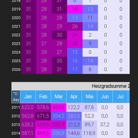
31
28
31
6
1
0
0
0
2018
31
28
31
18
13
0
0
0
2019
31
28
28
13
11
0
0
0
2020
31
28
29
26
14
0
0
0
2021
31
28
30
24
2
0
0
0
2022
31
27
28
25
9
0
0
0
2023
31
29
27
15
0
0
0
0
2024
31
28
30
16
14
0
0
0
2025
31
28
31
17
8
0
0
0
2026
Heizgradsumme 20/
°C-
Jän
Feb
Mär
Apr
Mai
Jun
Jul
Au
day
622,0
578,6
453,6
122,2
87,6
0,0
0,0
0,
2011
562,8
671,5
354,5
282,6
52,3
0,0
0,0
0,
2012
628,2
549,8
555,9
212,3
89,7
37,2
0,0
0,
2013
587,1
468,6
338,8
144,6
118,9
0,0
0,0
0,
2014