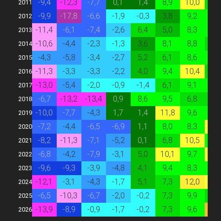
-9,4
-12,3
-7,7
0,1
1,4
8,9
10,0
6,
2011
-9,9
-17,8
-6,6
-1,9
-0,3
3,8
9,2
8,
2012
-11,4
-6,1
-7,4
-2,6
6,4
5,0
8,3
8,
2013
-10,6
-4,4
-2,3
-1,3
3,6
8,1
8,8
6,
2014
-4,3
-5,8
-3,4
-2,7
5,2
6,1
8,6
8,
2015
-11,3
-3,3
-3,3
-2,2
4,0
9,4
10,4
7,
2016
-13,0
-5,4
-2,0
-0,9
-1,4
6,1
9,1
8,
2017
-6,7
-13,2
-13,4
0,9
8,6
9,5
6,8
7,
2018
-10,0
-7,7
-4,3
1,7
1,4
11,8
9,6
9,
2019
-7,2
-4,4
-6,5
-6,9
1,1
8,0
8,3
10,
2020
-8,2
-11,3
-7,1
-5,2
0,1
6,8
10,5
8,
2021
-6,8
-4,2
-7,9
-3,1
5,0
10,1
9,7
13,
2022
-9,6
-9,3
-3,9
-4,8
4,1
9,4
8,3
8,
2023
-12,1
-3,1
-4,3
-1,7
5,1
7,3
12,0
10,
2024
-6,5
-10,3
-6,7
-2,0
-0,2
7,3
9,9
6,
2025
-13,9
-8,9
-0,9
-1,7
-0,2
7,3
9,6
18,
2026