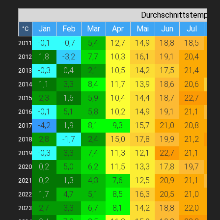
Durchschnittstempera
Jän
Feb
Mär
Apr
Mai
Jun
Jul
Au
°C
-0,1
-0,7
5,4
12,7
14,9
18,8
18,5
20,
2011
1,8
-3,2
7,7
10,3
16,1
19,1
20,4
20,
2012
-0,3
0,4
2,1
10,5
14,2
17,5
21,4
20,
2013
1,1
3,3
8,4
11,7
13,9
18,6
20,6
17,
2014
2,3
1,6
5,9
10,4
14,4
18,7
22,7
23,
2015
-0,1
5,1
5,8
10,2
14,9
19,1
21,1
19,
2016
-4,2
1,9
8,1
9,3
15,7
21,0
20,8
21,
2017
2,8
-1,7
2,4
15,0
17,8
19,9
21,2
22,
2018
-0,3
3,3
7,4
11,3
12,1
22,7
21,1
21,
2019
0,2
5,0
6,2
11,5
13,3
17,8
19,7
20,
2020
0,2
1,3
4,3
7,6
12,5
20,9
21,1
18,
2021
1,7
4,7
5,1
8,5
16,3
20,5
21,0
21,
2022
2,7
3,3
6,7
8,1
14,2
18,8
22,0
20,
2023