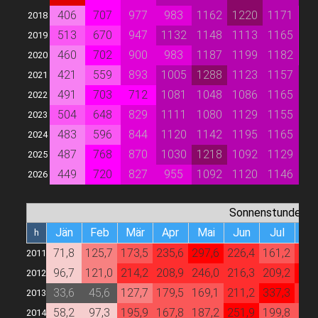
406
707
977
983
1162
1220
1171
9
2018
513
670
947
1132
1148
1113
1165
9
2019
460
702
900
983
1187
1199
1182
9
2020
421
559
893
1005
1288
1123
1157
10
2021
491
703
712
1081
1048
1086
1165
10
2022
504
648
829
1111
1080
1129
1155
10
2023
483
596
844
1120
1142
1195
1165
10
2024
487
768
870
1030
1218
1092
1129
10
2025
449
720
827
955
1092
1120
1146
10
2026
Sonnenstunden
Jän
Feb
Mär
Apr
Mai
Jun
Jul
Au
h
71,8
125,7
173,5
235,6
297,6
226,4
161,2
247
2011
96,7
121,0
214,2
208,9
246,0
216,3
209,2
258
2012
33,6
45,6
127,7
179,5
169,1
211,2
337,3
245
2013
58,2
97,3
195,9
167,8
187,2
251,9
199,8
163
2014