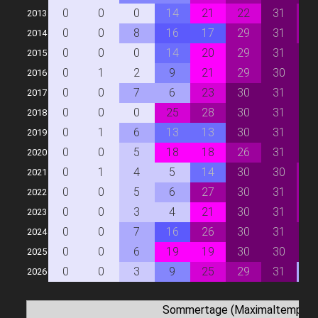
0
0
0
14
21
22
31
2
2013
0
0
8
16
17
29
31
2
2014
0
0
0
14
20
29
31
3
2015
0
1
2
9
21
29
30
3
2016
0
0
7
6
23
30
31
3
2017
0
0
0
25
28
30
31
3
2018
0
1
6
13
13
30
31
3
2019
0
0
5
18
18
26
31
3
2020
0
1
4
5
14
30
30
2
2021
0
0
5
6
27
30
31
2
2022
0
0
3
4
21
30
31
2
2023
0
0
7
16
26
30
31
3
2024
0
0
6
19
19
30
30
3
2025
0
0
3
9
25
29
31
7
2026
Sommertage (Maximaltemperat