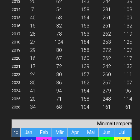
20
62
143
244
139
2013
7
54
158
281
108
2014
40
68
154
261
109
2015
15
82
153
261
132
2016
28
78
153
262
119
2017
27
104
184
253
125
2018
29
80
158
272
107
2019
16
67
160
262
117
2020
17
72
139
242
132
2021
24
80
157
260
111
2022
30
86
162
267
107
2023
41
94
164
279
96
2024
20
71
158
248
114
2025
34
68
104
161
61
2026
Minimaltemperatur
Jän
Feb
Mär
Apr
Mai
Jun
Jul
Au
°C