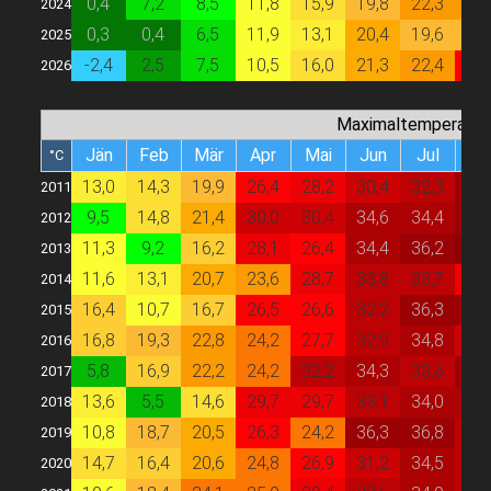
0,4
7,2
8,5
11,8
15,9
19,8
22,3
22,
2024
0,3
0,4
6,5
11,9
13,1
20,4
19,6
19,
2025
-2,4
2,5
7,5
10,5
16,0
21,3
22,4
27,
2026
Maximaltemperatur
Jän
Feb
Mär
Apr
Mai
Jun
Jul
Au
°C
13,0
14,3
19,9
26,4
28,2
30,4
32,3
36,
2011
9,5
14,8
21,4
30,0
30,4
34,6
34,4
36,
2012
11,3
9,2
16,2
28,1
26,4
34,4
36,2
38,
2013
11,6
13,1
20,7
23,6
28,7
33,8
33,7
29,
2014
16,4
10,7
16,7
26,5
26,6
32,2
36,3
36,
2015
16,8
19,3
22,8
24,2
27,7
32,9
34,8
31,
2016
5,8
16,9
22,2
24,2
32,2
34,3
33,6
36,
2017
13,6
5,5
14,6
29,7
29,7
33,1
34,0
35,
2018
10,8
18,7
20,5
26,3
24,2
36,3
36,8
33,
2019
14,7
16,4
20,6
24,8
26,9
31,2
34,5
32,
2020