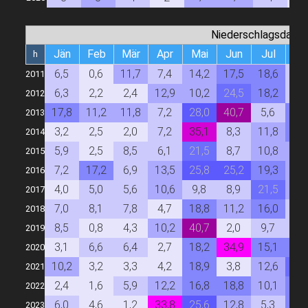
Niederschlagsdauer
Jän
Feb
Mär
Apr
Mai
Jun
Jul
Au
h
6,5
0,6
11,7
7,4
14,2
17,5
18,6
7,
2011
6,3
2,2
2,4
12,9
10,2
24,5
18,2
8,
2012
17,8
11,2
11,8
7,2
28,0
40,7
5,6
17,
2013
3,2
2,5
2,0
7,2
35,1
8,3
11,8
19,
2014
5,9
2,5
8,5
6,1
21,5
8,7
10,8
13,
2015
7,2
17,2
6,9
13,5
25,8
25,2
19,3
13,
2016
4,0
5,0
5,6
10,6
9,8
8,9
21,5
12,
2017
7,0
8,1
7,8
4,7
18,8
11,2
16,0
7,
2018
8,5
0,8
4,3
10,2
40,7
2,0
9,7
7,
2019
3,1
6,6
6,4
2,7
18,2
34,9
15,1
19,
2020
10,2
3,2
3,3
4,2
18,9
3,8
12,6
21,
2021
2,4
1,6
5,9
12,2
16,8
18,8
10,1
18,
2022
6,0
4,6
1,2
33,8
25,6
12,8
5,3
19,
2023