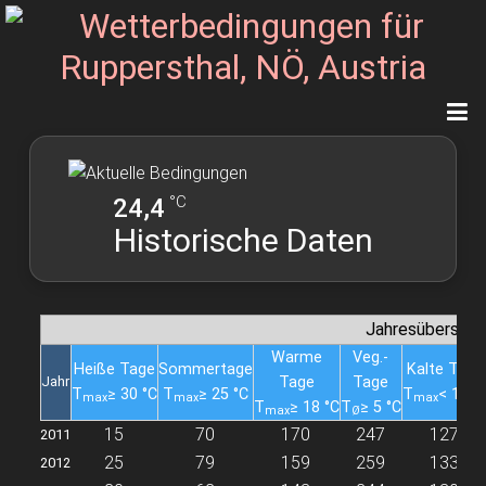
°C
24,4
Historische Daten
Jahresübersich
Warme
Veg.-
Heiße Tage
Sommertage
Kalte Tage
Jahr
Tage
Tage
T
≥ 30 °C
T
≥ 25 °C
T
< 10 °
max
max
max
T
≥ 18 °C
T
≥ 5 °C
max
Ø
15
70
170
247
127
2011
25
79
159
259
133
2012