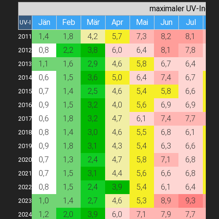
maximaler UV-Index
Jän
Feb
Mär
Apr
Mai
Jun
Jul
Au
UV-I
1,4
1,8
4,2
5,7
7,3
8,2
8,1
7,
2011
0,8
2,2
3,8
6,0
6,4
8,1
7,8
6,
2012
1,1
1,6
2,9
4,6
5,8
6,7
6,4
6,
2013
0,6
1,5
3,6
5,0
6,4
7,4
6,7
5,
2014
0,7
1,4
2,5
4,6
5,4
5,8
6,6
5,
2015
0,9
1,5
3,2
4,0
5,6
6,9
6,9
5,
2016
0,6
1,8
3,2
4,7
6,1
7,4
7,7
7,
2017
0,8
1,4
3,0
4,6
5,5
6,8
6,1
5,
2018
0,9
1,8
3,1
4,3
5,4
6,3
6,6
5,
2019
0,7
1,3
2,4
4,7
5,8
7,1
6,8
5,
2020
0,7
1,5
3,1
4,4
5,6
6,6
6,8
5,
2021
0,8
1,5
2,4
3,9
5,4
6,1
6,4
5,
2022
1,0
1,4
2,7
4,6
5,3
8,9
9,3
8,
2023
1,2
2,0
3,9
6,0
7,1
7,9
7,7
7,
2024