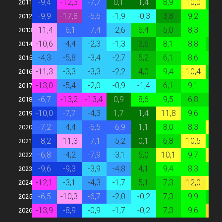
-9,4
-12,3
-7,7
0,1
1,4
8,9
10,0
6,
2011
-9,9
-17,8
-6,6
-1,9
-0,3
3,8
9,2
8,
2012
-11,4
-6,1
-7,4
-2,6
6,4
5,0
8,3
8,
2013
-10,6
-4,4
-2,3
-1,3
3,6
8,1
8,8
6,
2014
-4,3
-5,8
-3,4
-2,7
5,2
6,1
8,6
8,
2015
-11,3
-3,3
-3,3
-2,2
4,0
9,4
10,4
7,
2016
-13,0
-5,4
-2,0
-0,9
-1,4
6,1
9,1
8,
2017
-6,7
-13,2
-13,4
0,9
8,6
9,5
6,8
7,
2018
-10,0
-7,7
-4,3
1,7
1,4
11,8
9,6
9,
2019
-7,2
-4,4
-6,5
-6,9
1,1
8,0
8,3
10,
2020
-8,2
-11,3
-7,1
-5,2
0,1
6,8
10,5
8,
2021
-6,8
-4,2
-7,9
-3,1
5,0
10,1
9,7
13,
2022
-9,6
-9,3
-3,9
-4,8
4,1
9,4
8,3
8,
2023
-12,1
-3,1
-4,3
-1,7
5,1
7,3
12,0
10,
2024
-6,5
-10,3
-6,7
-2,0
-0,2
7,3
9,9
6,
2025
-13,9
-8,9
-0,9
-1,7
-0,2
7,3
9,6
16,
2026