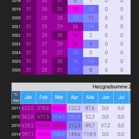
31
28
31
6
1
0
0
0
2018
31
28
31
18
13
0
0
0
2019
31
28
28
13
11
0
0
0
2020
31
28
29
26
14
0
0
0
2021
31
28
30
24
2
0
0
0
2022
31
27
28
25
9
0
0
0
2023
31
29
27
15
0
0
0
0
2024
31
28
30
16
14
0
0
0
2025
31
28
31
17
8
0
0
0
2026
Heizgradsumme 20/
°C-
Jän
Feb
Mär
Apr
Mai
Jun
Jul
Au
day
622,0
578,6
453,6
122,2
87,6
0,0
0,0
0,
2011
562,8
671,5
354,5
282,6
52,3
0,0
0,0
0,
2012
628,2
549,8
555,9
212,3
89,7
37,2
0,0
0,
2013
587,1
468,6
338,8
144,6
118,9
0,0
0,0
0,
2014