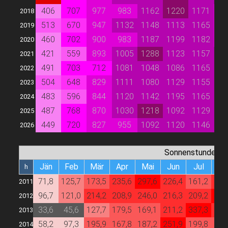
406
707
977
983
1162
1220
1171
9
2018
513
670
947
1132
1148
1113
1165
9
2019
460
702
900
983
1187
1199
1182
9
2020
421
559
893
1005
1288
1123
1157
10
2021
491
703
712
1081
1048
1086
1165
10
2022
504
648
829
1111
1080
1129
1155
10
2023
483
596
844
1120
1142
1195
1165
10
2024
487
768
870
1030
1218
1092
1129
10
2025
449
720
827
955
1092
1120
1146
10
2026
Sonnenstunden
Jän
Feb
Mär
Apr
Mai
Jun
Jul
Au
h
71,8
125,7
173,5
235,6
297,6
226,4
161,2
247
2011
96,7
121,0
214,2
208,9
246,0
216,3
209,2
258
2012
33,6
45,6
127,7
179,5
169,1
211,2
337,3
245
2013
58,2
97,3
195,9
167,8
187,2
251,9
199,8
163
2014