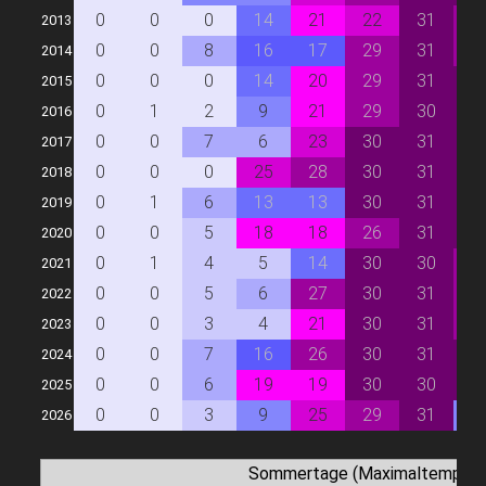
0
0
0
14
21
22
31
2
2013
0
0
8
16
17
29
31
2
2014
0
0
0
14
20
29
31
3
2015
0
1
2
9
21
29
30
3
2016
0
0
7
6
23
30
31
3
2017
0
0
0
25
28
30
31
3
2018
0
1
6
13
13
30
31
3
2019
0
0
5
18
18
26
31
3
2020
0
1
4
5
14
30
30
2
2021
0
0
5
6
27
30
31
2
2022
0
0
3
4
21
30
31
2
2023
0
0
7
16
26
30
31
3
2024
0
0
6
19
19
30
30
3
2025
0
0
3
9
25
29
31
9
2026
Sommertage (Maximaltemperat