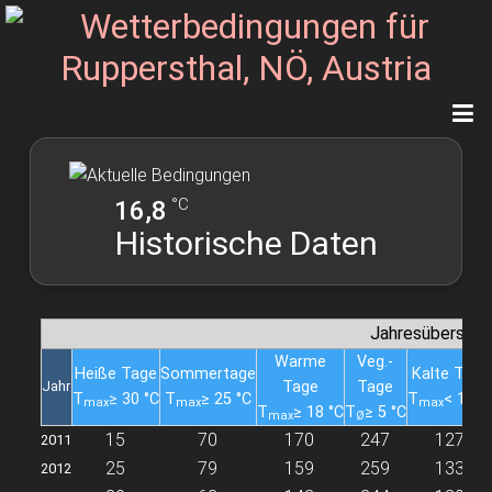
°C
16,8
Historische Daten
Jahresübersich
Warme
Veg.-
Heiße Tage
Sommertage
Kalte Tage
Jahr
Tage
Tage
T
≥ 30 °C
T
≥ 25 °C
T
< 10 °
max
max
max
T
≥ 18 °C
T
≥ 5 °C
max
Ø
15
70
170
247
127
2011
25
79
159
259
133
2012