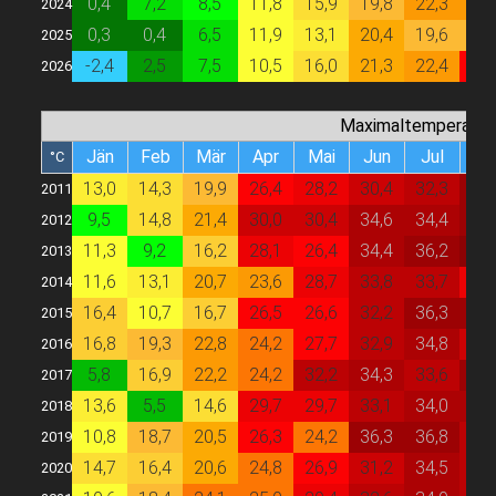
0,4
7,2
8,5
11,8
15,9
19,8
22,3
22,
2024
0,3
0,4
6,5
11,9
13,1
20,4
19,6
19,
2025
-2,4
2,5
7,5
10,5
16,0
21,3
22,4
26,
2026
Maximaltemperatur
Jän
Feb
Mär
Apr
Mai
Jun
Jul
Au
°C
13,0
14,3
19,9
26,4
28,2
30,4
32,3
36,
2011
9,5
14,8
21,4
30,0
30,4
34,6
34,4
36,
2012
11,3
9,2
16,2
28,1
26,4
34,4
36,2
38,
2013
11,6
13,1
20,7
23,6
28,7
33,8
33,7
29,
2014
16,4
10,7
16,7
26,5
26,6
32,2
36,3
36,
2015
16,8
19,3
22,8
24,2
27,7
32,9
34,8
31,
2016
5,8
16,9
22,2
24,2
32,2
34,3
33,6
36,
2017
13,6
5,5
14,6
29,7
29,7
33,1
34,0
35,
2018
10,8
18,7
20,5
26,3
24,2
36,3
36,8
33,
2019
14,7
16,4
20,6
24,8
26,9
31,2
34,5
32,
2020