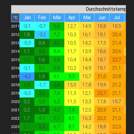
Durchschnittstempera
Jän
Feb
Mär
Apr
Mai
Jun
Jul
Au
°C
-0,1
-0,7
5,4
12,7
14,9
18,8
18,5
20,
2011
1,8
-3,2
7,7
10,3
16,1
19,1
20,4
20,
2012
-0,3
0,4
2,1
10,5
14,2
17,5
21,4
20,
2013
1,1
3,3
8,4
11,7
13,9
18,6
20,6
17,
2014
2,3
1,6
5,9
10,4
14,4
18,7
22,7
23,
2015
-0,1
5,1
5,8
10,2
14,9
19,1
21,1
19,
2016
-4,2
1,9
8,1
9,3
15,7
21,0
20,8
21,
2017
2,8
-1,7
2,4
15,0
17,8
19,9
21,2
22,
2018
-0,3
3,3
7,4
11,3
12,1
22,7
21,1
21,
2019
0,2
5,0
6,2
11,5
13,3
17,8
19,7
20,
2020
0,2
1,3
4,3
7,6
12,5
20,9
21,1
18,
2021
1,7
4,7
5,1
8,5
16,3
20,5
21,0
21,
2022
2,7
3,3
6,7
8,1
14,2
18,8
22,0
20,
2023