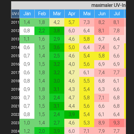
maximaler UV-Index
Jän
Feb
Mär
Apr
Mai
Jun
Jul
Au
UV-I
1,4
1,8
4,2
5,7
7,3
8,2
8,1
7,
2011
0,8
2,2
3,8
6,0
6,4
8,1
7,8
6,
2012
1,1
1,6
2,9
4,6
5,8
6,7
6,4
6,
2013
0,6
1,5
3,6
5,0
6,4
7,4
6,7
5,
2014
0,7
1,4
2,5
4,6
5,4
5,8
6,6
5,
2015
0,9
1,5
3,2
4,0
5,6
6,9
6,9
5,
2016
0,6
1,8
3,2
4,7
6,1
7,4
7,7
7,
2017
0,8
1,4
3,0
4,6
5,5
6,8
6,1
5,
2018
0,9
1,8
3,1
4,3
5,4
6,3
6,6
5,
2019
0,7
1,3
2,4
4,7
5,8
7,1
6,8
5,
2020
0,7
1,5
3,1
4,4
5,6
6,6
6,8
5,
2021
0,8
1,5
2,4
3,9
5,4
6,1
6,4
5,
2022
1,0
1,4
2,7
4,6
5,3
8,9
9,3
8,
2023
1,2
2,0
3,9
6,0
7,1
7,9
7,7
7,
2024