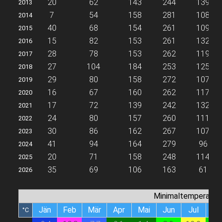
20
62
143
244
139
2013
7
54
158
281
108
2014
40
68
154
261
109
2015
15
82
153
261
132
2016
28
78
153
262
119
2017
27
104
184
253
125
2018
29
80
158
272
107
2019
16
67
160
262
117
2020
17
72
139
242
132
2021
24
80
157
260
111
2022
30
86
162
267
107
2023
41
94
164
279
96
2024
20
71
158
248
114
2025
35
69
106
163
61
2026
Minimaltemperatur
Jän
Feb
Mär
Apr
Mai
Jun
Jul
Au
°C