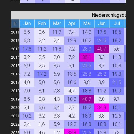
Niederschlagsdauer
Jän
Feb
Mär
Apr
Mai
Jun
Jul
Au
h
6,5
0,6
11,7
7,4
14,2
17,5
18,6
7,
2011
6,3
2,2
2,4
12,9
10,2
24,5
18,2
8,
2012
17,8
11,2
11,8
7,2
28,0
40,7
5,6
17,
2013
3,2
2,5
2,0
7,2
35,1
8,3
11,8
19,
2014
5,9
2,5
8,5
6,1
21,5
8,7
10,8
13,
2015
7,2
17,2
6,9
13,5
25,8
25,2
19,3
13,
2016
4,0
5,0
5,6
10,6
9,8
8,9
21,5
12,
2017
7,0
8,1
7,8
4,7
18,8
11,2
16,0
7,
2018
8,5
0,8
4,3
10,2
40,7
2,0
9,7
7,
2019
3,1
6,6
6,4
2,7
18,2
34,9
15,1
19,
2020
10,2
3,2
3,3
4,2
18,9
3,8
12,6
21,
2021
2,4
1,6
5,9
12,2
16,8
18,8
10,1
18,
2022
6,0
4,6
1,2
33,8
25,6
12,8
5,3
19,
2023