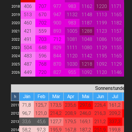
406
707
977
983
1162
1220
1171
9
2018
513
670
947
1132
1148
1113
1165
9
2019
460
702
900
983
1187
1199
1182
9
2020
421
559
893
1005
1288
1123
1157
10
2021
491
703
712
1081
1048
1086
1165
10
2022
504
648
829
1111
1080
1129
1155
10
2023
483
596
844
1120
1142
1195
1165
10
2024
487
768
870
1030
1218
1092
1129
10
2025
449
720
827
955
1092
1120
1146
10
2026
Sonnenstunden
Jän
Feb
Mär
Apr
Mai
Jun
Jul
Au
h
71,8
125,7
173,5
235,6
297,6
226,4
161,2
247
2011
96,7
121,0
214,2
208,9
246,0
216,3
209,2
258
2012
33,6
45,6
127,7
179,5
169,1
211,2
337,3
245
2013
58,2
97,3
195,9
167,8
187,2
251,9
199,8
163
2014