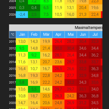
0,4
7,2
8,5
11,8
15,9
19,8
22,3
22,
2024
0,3
0,4
6,5
11,9
13,1
20,4
19,6
19,
2025
-2,4
2,5
7,5
10,5
16,0
21,3
22,4
26,
2026
Maximaltemperatur
Jän
Feb
Mär
Apr
Mai
Jun
Jul
Au
°C
13,0
14,3
19,9
26,4
28,2
30,4
32,3
36,
2011
9,5
14,8
21,4
30,0
30,4
34,6
34,4
36,
2012
11,3
9,2
16,2
28,1
26,4
34,4
36,2
38,
2013
11,6
13,1
20,7
23,6
28,7
33,8
33,7
29,
2014
16,4
10,7
16,7
26,5
26,6
32,2
36,3
36,
2015
16,8
19,3
22,8
24,2
27,7
32,9
34,8
31,
2016
5,8
16,9
22,2
24,2
32,2
34,3
33,6
36,
2017
13,6
5,5
14,6
29,7
29,7
33,1
34,0
35,
2018
10,8
18,7
20,5
26,3
24,2
36,3
36,8
33,
2019
14,7
16,4
20,6
24,8
26,9
31,2
34,5
32,
2020