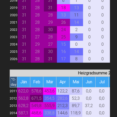
31
28
31
6
1
0
0
0
2018
31
28
31
18
13
0
0
0
2019
31
28
28
13
11
0
0
0
2020
31
28
29
26
14
0
0
0
2021
31
28
30
24
2
0
0
0
2022
31
27
28
25
9
0
0
0
2023
31
29
27
15
0
0
0
0
2024
31
28
30
16
14
0
0
0
2025
31
28
31
17
8
0
0
0
2026
Heizgradsumme 20/
°C-
Jän
Feb
Mär
Apr
Mai
Jun
Jul
Au
day
622,0
578,6
453,6
122,2
87,6
0,0
0,0
0,
2011
562,8
671,5
354,5
282,6
52,3
0,0
0,0
0,
2012
628,2
549,8
555,9
212,3
89,7
37,2
0,0
0,
2013
587,1
468,6
338,8
144,6
118,9
0,0
0,0
0,
2014