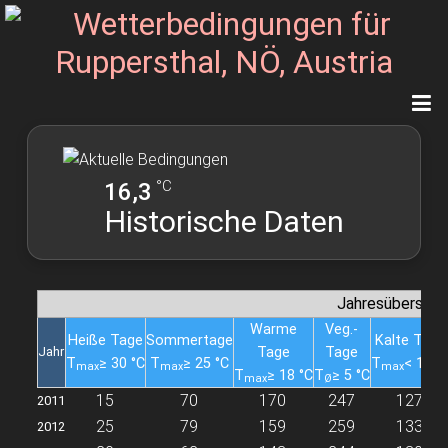
°C
16,3
Historische Daten
Jahresübersich
Warme
Veg.-
Heiße Tage
Sommertage
Kalte Tage
Jahr
Tage
Tage
T
≥ 30 °C
T
≥ 25 °C
T
< 10 °
max
max
max
T
≥ 18 °C
T
≥ 5 °C
max
Ø
15
70
170
247
127
2011
25
79
159
259
133
2012