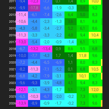
-9,4
-12,3
-7,7
0,1
1,4
8,9
10,0
6,
2011
-9,9
-17,8
-6,6
-1,9
-0,3
3,8
9,2
8,
2012
-11,4
-6,1
-7,4
-2,6
6,4
5,0
8,3
8,
2013
-10,6
-4,4
-2,3
-1,3
3,6
8,1
8,8
6,
2014
-4,3
-5,8
-3,4
-2,7
5,2
6,1
8,6
8,
2015
-11,3
-3,3
-3,3
-2,2
4,0
9,4
10,4
7,
2016
-13,0
-5,4
-2,0
-0,9
-1,4
6,1
9,1
8,
2017
-6,7
-13,2
-13,4
0,9
8,6
9,5
6,8
7,
2018
-10,0
-7,7
-4,3
1,7
1,4
11,8
9,6
9,
2019
-7,2
-4,4
-6,5
-6,9
1,1
8,0
8,3
10,
2020
-8,2
-11,3
-7,1
-5,2
0,1
6,8
10,5
8,
2021
-6,8
-4,2
-7,9
-3,1
5,0
10,1
9,7
13,
2022
-9,6
-9,3
-3,9
-4,8
4,1
9,4
8,3
8,
2023
-12,1
-3,1
-4,3
-1,7
5,1
7,3
12,0
10,
2024
-6,5
-10,3
-6,7
-2,0
-0,2
7,3
9,9
6,
2025
-13,9
-8,9
-0,9
-1,7
-0,2
7,3
9,6
16,
2026