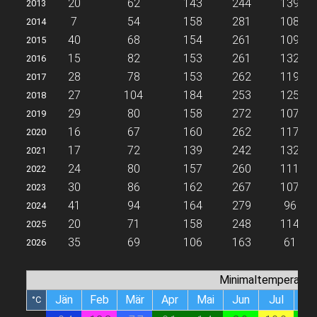
20
62
143
244
139
2013
7
54
158
281
108
2014
40
68
154
261
109
2015
15
82
153
261
132
2016
28
78
153
262
119
2017
27
104
184
253
125
2018
29
80
158
272
107
2019
16
67
160
262
117
2020
17
72
139
242
132
2021
24
80
157
260
111
2022
30
86
162
267
107
2023
41
94
164
279
96
2024
20
71
158
248
114
2025
35
69
106
163
61
2026
Minimaltemperatur
Jän
Feb
Mär
Apr
Mai
Jun
Jul
Au
°C