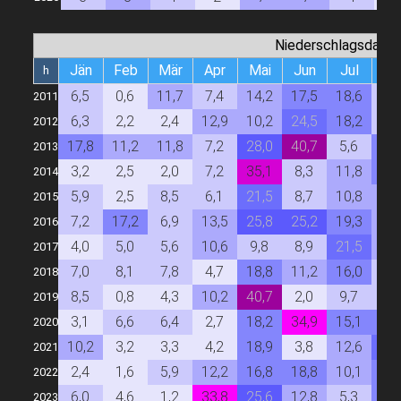
Niederschlagsdauer
Jän
Feb
Mär
Apr
Mai
Jun
Jul
Au
h
6,5
0,6
11,7
7,4
14,2
17,5
18,6
7,
2011
6,3
2,2
2,4
12,9
10,2
24,5
18,2
8,
2012
17,8
11,2
11,8
7,2
28,0
40,7
5,6
17,
2013
3,2
2,5
2,0
7,2
35,1
8,3
11,8
19,
2014
5,9
2,5
8,5
6,1
21,5
8,7
10,8
13,
2015
7,2
17,2
6,9
13,5
25,8
25,2
19,3
13,
2016
4,0
5,0
5,6
10,6
9,8
8,9
21,5
12,
2017
7,0
8,1
7,8
4,7
18,8
11,2
16,0
7,
2018
8,5
0,8
4,3
10,2
40,7
2,0
9,7
7,
2019
3,1
6,6
6,4
2,7
18,2
34,9
15,1
19,
2020
10,2
3,2
3,3
4,2
18,9
3,8
12,6
21,
2021
2,4
1,6
5,9
12,2
16,8
18,8
10,1
18,
2022
6,0
4,6
1,2
33,8
25,6
12,8
5,3
19,
2023