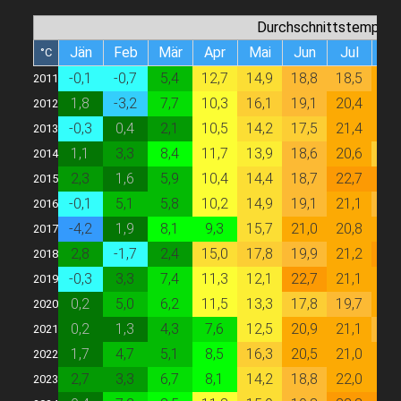
Durchschnittstempera
Jän
Feb
Mär
Apr
Mai
Jun
Jul
Au
°C
-0,1
-0,7
5,4
12,7
14,9
18,8
18,5
20,
2011
1,8
-3,2
7,7
10,3
16,1
19,1
20,4
20,
2012
-0,3
0,4
2,1
10,5
14,2
17,5
21,4
20,
2013
1,1
3,3
8,4
11,7
13,9
18,6
20,6
17,
2014
2,3
1,6
5,9
10,4
14,4
18,7
22,7
23,
2015
-0,1
5,1
5,8
10,2
14,9
19,1
21,1
19,
2016
-4,2
1,9
8,1
9,3
15,7
21,0
20,8
21,
2017
2,8
-1,7
2,4
15,0
17,8
19,9
21,2
22,
2018
-0,3
3,3
7,4
11,3
12,1
22,7
21,1
21,
2019
0,2
5,0
6,2
11,5
13,3
17,8
19,7
20,
2020
0,2
1,3
4,3
7,6
12,5
20,9
21,1
18,
2021
1,7
4,7
5,1
8,5
16,3
20,5
21,0
21,
2022
2,7
3,3
6,7
8,1
14,2
18,8
22,0
20,
2023