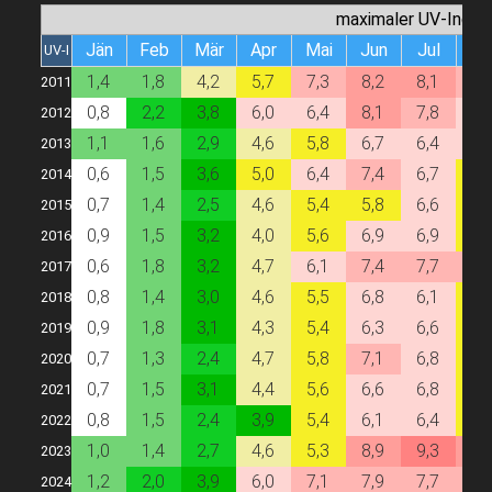
maximaler UV-Index
Jän
Feb
Mär
Apr
Mai
Jun
Jul
Au
UV-I
1,4
1,8
4,2
5,7
7,3
8,2
8,1
7,
2011
0,8
2,2
3,8
6,0
6,4
8,1
7,8
6,
2012
1,1
1,6
2,9
4,6
5,8
6,7
6,4
6,
2013
0,6
1,5
3,6
5,0
6,4
7,4
6,7
5,
2014
0,7
1,4
2,5
4,6
5,4
5,8
6,6
5,
2015
0,9
1,5
3,2
4,0
5,6
6,9
6,9
5,
2016
0,6
1,8
3,2
4,7
6,1
7,4
7,7
7,
2017
0,8
1,4
3,0
4,6
5,5
6,8
6,1
5,
2018
0,9
1,8
3,1
4,3
5,4
6,3
6,6
5,
2019
0,7
1,3
2,4
4,7
5,8
7,1
6,8
5,
2020
0,7
1,5
3,1
4,4
5,6
6,6
6,8
5,
2021
0,8
1,5
2,4
3,9
5,4
6,1
6,4
5,
2022
1,0
1,4
2,7
4,6
5,3
8,9
9,3
8,
2023
1,2
2,0
3,9
6,0
7,1
7,9
7,7
7,
2024