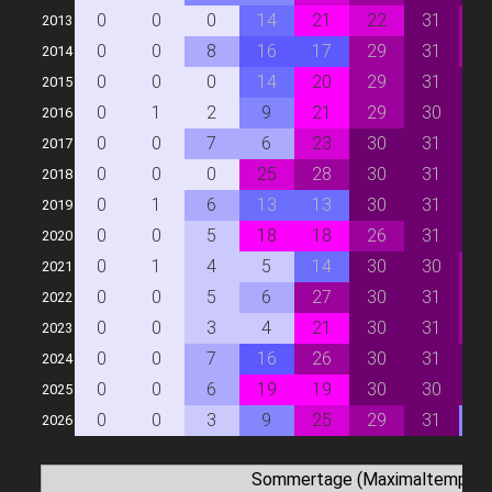
0
0
0
14
21
22
31
2
2013
0
0
8
16
17
29
31
2
2014
0
0
0
14
20
29
31
3
2015
0
1
2
9
21
29
30
3
2016
0
0
7
6
23
30
31
3
2017
0
0
0
25
28
30
31
3
2018
0
1
6
13
13
30
31
3
2019
0
0
5
18
18
26
31
3
2020
0
1
4
5
14
30
30
2
2021
0
0
5
6
27
30
31
2
2022
0
0
3
4
21
30
31
2
2023
0
0
7
16
26
30
31
3
2024
0
0
6
19
19
30
30
3
2025
0
0
3
9
25
29
31
9
2026
Sommertage (Maximaltemperat